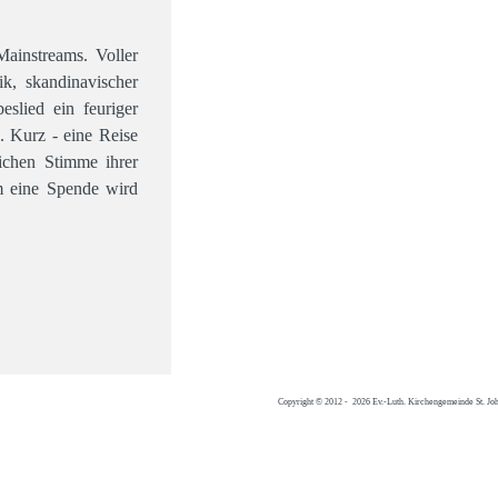
ainstreams. Voller
k, skandinavischer
slied ein feuriger
. Kurz - eine Reise
ichen Stimme ihrer
Um eine Spende wird
Copyright © 2012 - 2026 Ev.-Luth. Kirchengemeinde St. Jo