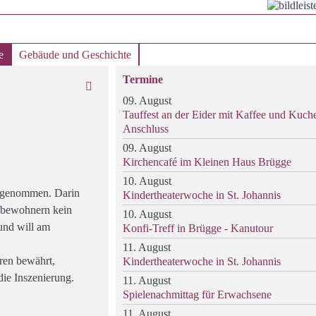
e
Gebäude und Geschichte
Termine
09. August
Tauffest an der Eider mit Kaffee und Kuch
Anschluss
09. August
Kirchencafé im Kleinen Haus Brügge
10. August
vorgenommen. Darin
Kindertheaterwoche in St. Johannis
rfbewohnern kein
10. August
und will am
Konfi-Treff in Brügge - Kanutour
11. August
ren bewährt,
Kindertheaterwoche in St. Johannis
ie Inszenierung.
11. August
Spielenachmittag für Erwachsene
11. August