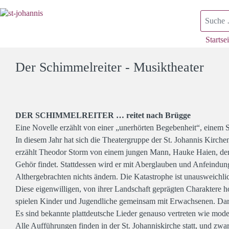
Suchen
Startsei
Der Schimmelreiter - Musiktheater
DER SCHIMMELREITER … reitet nach Brügge
Eine Novelle erzählt von einer „unerhörten Begebenheit“, einem 
In diesem Jahr hat sich die Theatergruppe der St. Johannis Kirc
erzählt Theodor Storm von einem jungen Mann, Hauke Haien, der
Gehör findet. Stattdessen wird er mit Aberglauben und Anfeindung
Althergebrachten nichts ändern. Die Katastrophe ist unausweichli
Diese eigenwilligen, von ihrer Landschaft geprägten Charaktere h
spielen Kinder und Jugendliche gemeinsam mit Erwachsenen. Darüb
Es sind bekannte plattdeutsche Lieder genauso vertreten wie mod
Alle Aufführungen finden in der St. Johanniskirche statt, und zwa