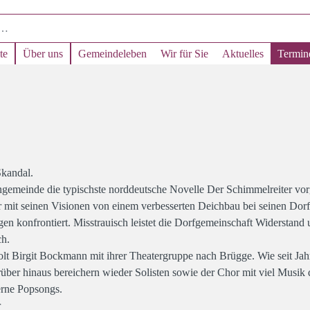
te
Über uns
Gemeindeleben
Wir für Sie
Aktuelles
Termin
Skandal.
hengemeinde die typischste norddeutsche Novelle Der Schimmelreiter 
 mit seinen Visionen von einem verbesserten Deichbau bei seinen Do
en konfrontiert. Misstrauisch leistet die Dorfgemeinschaft Widerstand 
ch.
olt Birgit Bockmann mit ihrer Theatergruppe nach Brügge. Wie seit Jah
er hinaus bereichern wieder Solisten sowie der Chor mit viel Musik d
erne Popsongs.
r