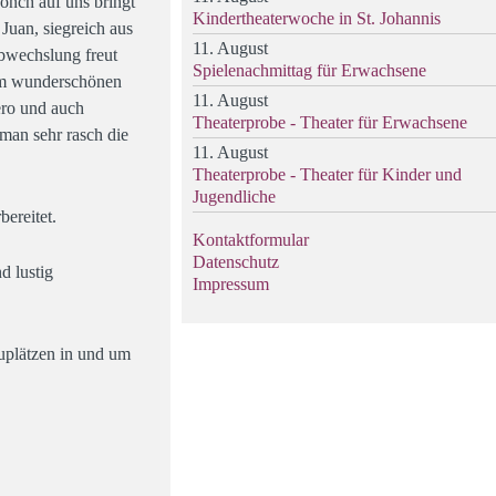
önch auf uns bringt
Kindertheaterwoche in St. Johannis
uan, siegreich aus
11. August
bwechslung freut
Spielenachmittag für Erwachsene
inem wunderschönen
11. August
ero und auch
Theaterprobe - Theater für Erwachsene
man sehr rasch die
11. August
Theaterprobe - Theater für Kinder und
Jugendliche
bereitet.
Kontaktformular
Datenschutz
d lustig
Impressum
auplätzen in und um