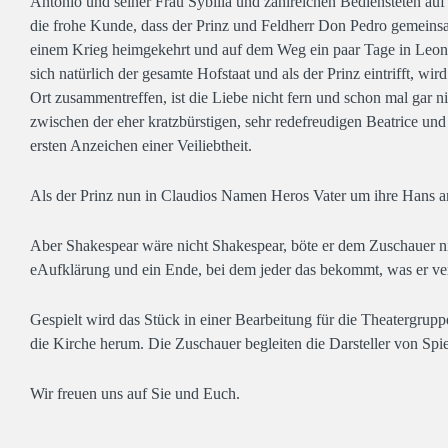
Antonio und seiner Frau Sybilla und zahlreichen Bediensteten au
die frohe Kunde, dass der Prinz und Feldherr Don Pedro gemeins
einem Krieg heimgekehrt und auf dem Weg ein paar Tage in Leon
sich natürlich der gesamte Hofstaat und als der Prinz eintrifft, 
Ort zusammentreffen, ist die Liebe nicht fern und schon mal gar n
zwischen der eher kratzbürstigen, sehr redefreudigen Beatrice un
ersten Anzeichen einer Veiliebtheit.
Als der Prinz nun in Claudios Namen Heros Vater um ihre Hans anhä
Aber Shakespear wäre nicht Shakespear, böte er dem Zuschauer nich
eAufklärung und ein Ende, bei dem jeder das bekommt, was er ver
Gespielt wird das Stück in einer Bearbeitung für die Theatergrup
die Kirche herum. Die Zuschauer begleiten die Darsteller von Spiel
Wir freuen uns auf Sie und Euch.