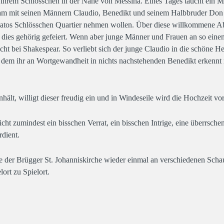
f ihrem Schlösschen in der Nähe von Messina. Eines Tages taucht ein M
am mit seinen Männern Claudio, Benedikt und seinem Halbbruder Don J
atos Schlösschen Quartier nehmen wollen. Über diese willkommene A
wird dies gehörig gefeiert. Wenn aber junge Männer und Frauen an so e
icht bei Shakespear. So verliebt sich der junge Claudio in die schöne H
d dem ihr an Wortgewandheit in nichts nachstehenden Benedikt erkennt 
lt, willigt dieser freudig ein und in Windeseile wird die Hochzeit vor
t zumindest ein bisschen Verrat, ein bisschen Intrige, eine überrschen
dient.
pe der Brügger St. Johanniskirche wieder einmal an verschiedenen Sch
ort zu Spielort.