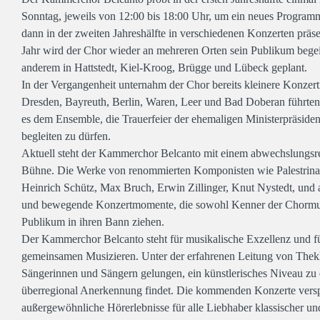
Sonntag, jeweils von 12:00 bis 18:00 Uhr, um ein neues Programm
dann in der zweiten Jahreshälfte in verschiedenen Konzerten präse
Jahr wird der Chor wieder an mehreren Orten sein Publikum begei
anderem in Hattstedt, Kiel-Kroog, Brügge und Lübeck geplant.
In der Vergangenheit unternahm der Chor bereits kleinere Konzertr
Dresden, Bayreuth, Berlin, Waren, Leer und Bad Doberan führten
es dem Ensemble, die Trauerfeier der ehemaligen Ministerpräside
begleiten zu dürfen.
Aktuell steht der Kammerchor Belcanto mit einem abwechslungsr
Bühne. Die Werke von renommierten Komponisten wie Palestrin
Heinrich Schütz, Max Bruch, Erwin Zillinger, Knut Nystedt, und 
und bewegende Konzertmomente, die sowohl Kenner der Chormusi
Publikum in ihren Bann ziehen.
Der Kammerchor Belcanto steht für musikalische Exzellenz und f
gemeinsamen Musizieren. Unter der erfahrenen Leitung von Thekla
Sängerinnen und Sängern gelungen, ein künstlerisches Niveau zu 
überregional Anerkennung findet. Die kommenden Konzerte vers
außergewöhnliche Hörerlebnisse für alle Liebhaber klassischer 