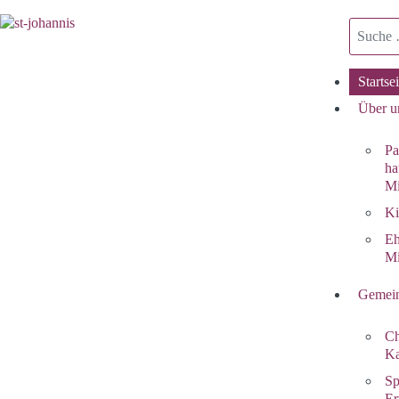
Suchen
Startsei
Über u
Pa
ha
Mi
Ki
Eh
Mi
Gemein
Ch
Ka
Sp
Er