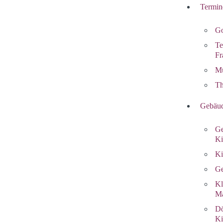
Termin
Go
Te
Fr
Mu
Th
Gebäud
Ge
Ki
Ki
Ge
Kl
Ma
Dö
Ki