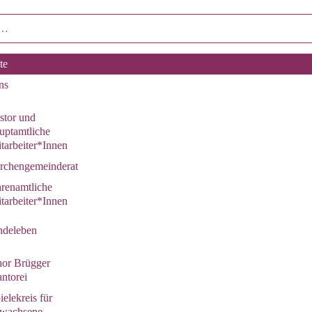
te
ns
stor und
uptamtliche
tarbeiter*Innen
rchengemeinderat
renamtliche
tarbeiter*Innen
deleben
or Brügger
ntorei
ielekreis für
wachsene