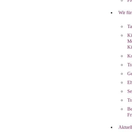
Fr
Wir für
Ta
Ki
Mo
Ki
Ko
Tr
Ge
Eh
Se
Tr
Be
Fr
Aktuel