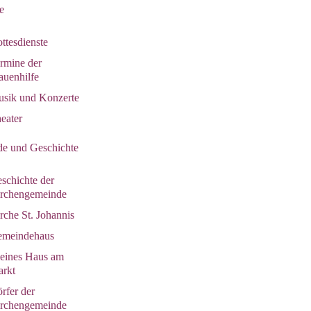
e
ttesdienste
rmine der
auenhilfe
sik und Konzerte
eater
e und Geschichte
schichte der
rchengemeinde
rche St. Johannis
meindehaus
eines Haus am
rkt
rfer der
rchengemeinde