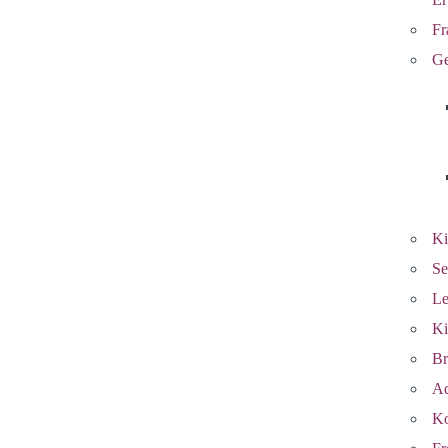
Fr
Ge
Ki
Se
Le
Ki
Br
Ad
Ko