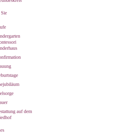
eundeskreis
 Sie
ufe
ndergarten
ntessori
nderhaus
nfirmation
auung
burtstage
ejubiläum
elsorge
auer
stattung auf dem
iedhof
les