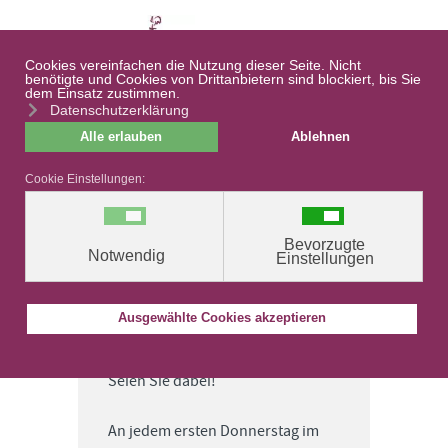
≡
Seniorennachmittag
am 1 Donnerstag im
Monat
Nächste
Wiederholung
Seien Sie dabei!
An jedem ersten Donnerstag im