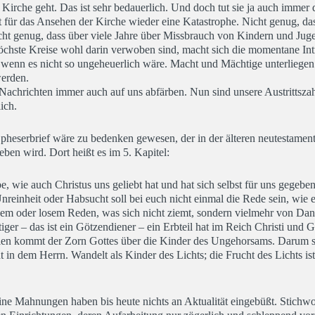
irche geht. Das ist sehr bedauerlich. Und doch tut sie ja auch immer 
ist für das Ansehen der Kirche wieder eine Katastrophe. Nicht genug, das
ht genug, dass über viele Jahre über Missbrauch von Kindern und Juge
öchste Kreise wohl darin verwoben sind, macht sich die momentane Int
wenn es nicht so ungeheuerlich wäre. Macht und Mächtige unterliegen 
werden.
e Nachrichten immer auch auf uns abfärben. Nun sind unsere Austrittszah
ich.
pheserbrief wäre zu bedenken gewesen, der in der älteren neutestament
eben wird. Dort heißt es im 5. Kapitel:
, wie auch Christus uns geliebt hat und hat sich selbst für uns gegebe
einheit oder Habsucht soll bei euch nicht einmal die Rede sein, wie es
chem oder losem Reden, was sich nicht ziemt, sondern vielmehr von D
iger – das ist ein Götzendiener – ein Erbteil hat im Reich Christi und G
len kommt der Zorn Gottes über die Kinder des Ungehorsams. Darum se
t in dem Herrn. Wandelt als Kinder des Lichts; die Frucht des Lichts is
seine Mahnungen haben bis heute nichts an Aktualität eingebüßt. Stichw