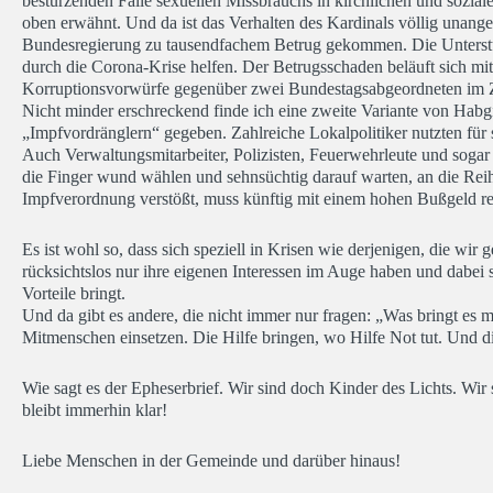
bestürzenden Fälle sexuellen Missbrauchs in kirchlichen und sozial
oben erwähnt. Und da ist das Verhalten des Kardinals völlig unang
Bundesregierung zu tausendfachem Betrug gekommen. Die Unterstütz
durch die Corona-Krise helfen. Der Betrugsschaden beläuft sich mit
Korruptionsvorwürfe gegenüber zwei Bundestagsabgeordneten im
Nicht minder erschreckend finde ich eine zweite Variante von Hab
„Impfvordränglern“ gegeben. Zahlreiche Lokalpolitiker nutzten für 
Auch Verwaltungsmitarbeiter, Polizisten, Feuerwehrleute und soga
die Finger wund wählen und sehnsüchtig darauf warten, an die Re
Impfverordnung verstößt, muss künftig mit einem hohen Bußgeld r
Es ist wohl so, dass sich speziell in Krisen wie derjenigen, die wi
rücksichtslos nur ihre eigenen Interessen im Auge haben und dabei
Vorteile bringt.
Und da gibt es andere, die nicht immer nur fragen: „Was bringt es
Mitmenschen einsetzen. Die Hilfe bringen, wo Hilfe Not tut. Und d
Wie sagt es der Epheserbrief. Wir sind doch Kinder des Lichts. Wir s
bleibt immerhin klar!
Liebe Menschen in der Gemeinde und darüber hinaus!