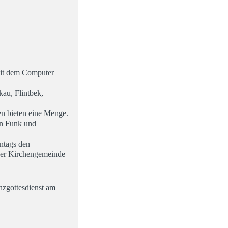
 mit dem Computer
au, Flintbek,
en bieten eine Menge.
 in Funk und
ntags den
e der Kirchengemeinde
nzgottesdienst am