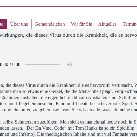
te
Über uns
Gemeindeleben
Wir für Sie
Aktuelles
Termin
rkungen, die dieses Virus durch die Krankheit, die es hervor
 die dieses Virus durch die Krankheit, die es hervorruft, verursacht.
annte man so etwas eine Geißel, die die Menschheit plagt. Vergleichbar
ßnahmen aushalten, die eigentlich nicht zum Aushalten sind. Schul- u
ten-und Pflegeheimbesuche, Kino und Theaterbesuchsverbote, Spiel- S
en und einkaufen zu gehen usw. usw. Sie wissen alle, was ich meine u
ich selbst Schmerzen zuzufügen. Man sieht es manchmal heute noch in Sp
enden lassen. „Der Da Vinci Code“ mit Tom Hanks ist so ein Spielfilm
nati und Inferno). Die theologischen Inhalte sind mit viel Fantasie ve