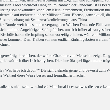
en Einrichtungen, deren Aufarbeitung nur zögerlich und schleppend vor
emessen. Oder Stichwort Habgier. Im Rahmen der Pandemie ist es bei de
ung soll bekanntlich vor allem Kleinunternehmern, Freiberuflern und
tlerweile auf mehrere hundert Millionen Euro. Ebenso, ganz aktuell, di
 Zusammenhang mit Schutzmaskenlieferungen aus China.
gier. Bundesweit hat es in den vergangenen Wochen Dutzende Fälle vo
sich und ihre Angehörigen Schlupflöcher, um sich früher als vorgesehe
r Bischöfe haben die Impfung schon vorzeitig erhalten, während Milli
ihe zu kommen. Dem Treiben soll nun endlich Einhalt geboten werden.
echnen.
r gegenwärtig durchleben, der wahre Charakter von Menschen zeigt. Da gi
 sprichwörtlich über Leichen gehen. Die ohne Skrupel lügen und betrüg
 mir? Was habe ich davon?“ Die sich vielmehr gerne und bewusst zum W
ie Welt auf diese Weise besser und freundlicher machen.
ollen es nicht sein, wir sind es! Manchmal ist es schwer, dies zu erken