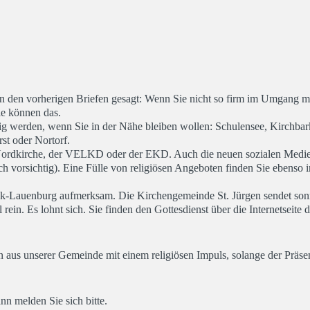
on in den vorherigen Briefen gesagt: Wenn Sie nicht so firm im Umgang
ie können das.
g werden, wenn Sie in der Nähe bleiben wollen: Schulensee, Kirchbark
st oder Nortorf.
er Nordkirche, der VELKD oder der EKD. Auch die neuen sozialen Medi
ch vorsichtig). Eine Fülle von religiösen Angeboten finden Sie ebenso
ck-Lauenburg aufmerksam. Die Kirchengemeinde St. Jürgen sendet son
 rein. Es lohnt sich. Sie finden den Gottesdienst über die Internetseit
 aus unserer Gemeinde mit einem religiösen Impuls, solange der Präse
n melden Sie sich bitte.