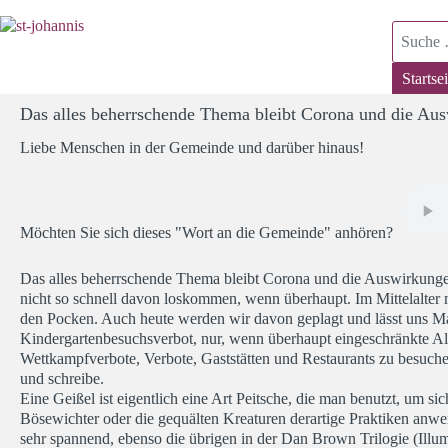
Suchen
Startsei
Das alles beherrschende Thema bleibt Corona und die Auswi
Liebe Menschen in der Gemeinde und darüber hinaus!
Möchten Sie sich dieses "Wort an die Gemeinde" anhören?
Das alles beherrschende Thema bleibt Corona und die Auswirkungen,
nicht so schnell davon loskommen, wenn überhaupt. Im Mittelalter n
den Pocken. Auch heute werden wir davon geplagt und lässt uns Ma
Kindergartenbesuchsverbot, nur, wenn überhaupt eingeschränkte Al
Wettkampfverbote, Verbote, Gaststätten und Restaurants zu besuch
und schreibe.
Eine Geißel ist eigentlich eine Art Peitsche, die man benutzt, um s
Bösewichter oder die gequälten Kreaturen derartige Praktiken anw
sehr spannend, ebenso die übrigen in der Dan Brown Trilogie (Illumi