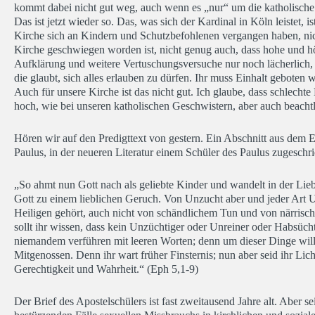
kommt dabei nicht gut weg, auch wenn es „nur“ um die katholische K
Das ist jetzt wieder so. Das, was sich der Kardinal in Köln leistet, 
Kirche sich an Kindern und Schutzbefohlenen vergangen haben, nic
Kirche geschwiegen worden ist, nicht genug auch, dass hohe und h
Aufklärung und weitere Vertuschungsversuche nur noch lächerlich, 
die glaubt, sich alles erlauben zu dürfen. Ihr muss Einhalt geboten 
Auch für unsere Kirche ist das nicht gut. Ich glaube, dass schlecht
hoch, wie bei unseren katholischen Geschwistern, aber auch beachtl
Hören wir auf den Predigttext von gestern. Ein Abschnitt aus dem E
Paulus, in der neueren Literatur einem Schüler des Paulus zugeschri
„So ahmt nun Gott nach als geliebte Kinder und wandelt in der Liebe
Gott zu einem lieblichen Geruch. Von Unzucht aber und jeder Art Unr
Heiligen gehört, auch nicht von schändlichem Tun und von närris
sollt ihr wissen, dass kein Unzüchtiger oder Unreiner oder Habsücht
niemandem verführen mit leeren Worten; denn um dieser Dinge wil
Mitgenossen. Denn ihr wart früher Finsternis; nun aber seid ihr Lich
Gerechtigkeit und Wahrheit.“ (Eph 5,1-9)
Der Brief des Apostelschülers ist fast zweitausend Jahre alt. Aber 