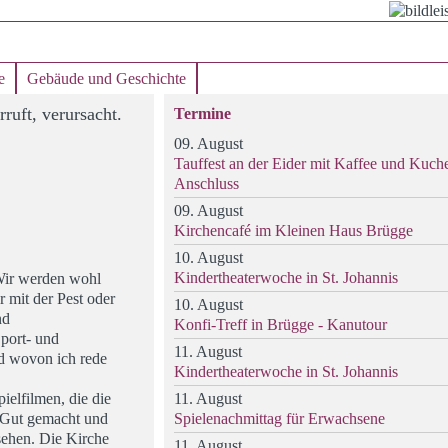
e
Gebäude und Geschichte
ruft, verursacht.
Termine
09. August
Tauffest an der Eider mit Kaffee und Kuch
Anschluss
09. August
Kirchencafé im Kleinen Haus Brügge
10. August
Kindertheaterwoche in St. Johannis
 Wir werden wohl
 mit der Pest oder
10. August
nd
Konfi-Treff in Brügge - Kanutour
port- und
11. August
nd wovon ich rede
Kindertheaterwoche in St. Johannis
ielfilmen, die die
11. August
. Gut gemacht und
Spielenachmittag für Erwachsene
rsehen. Die Kirche
11. August