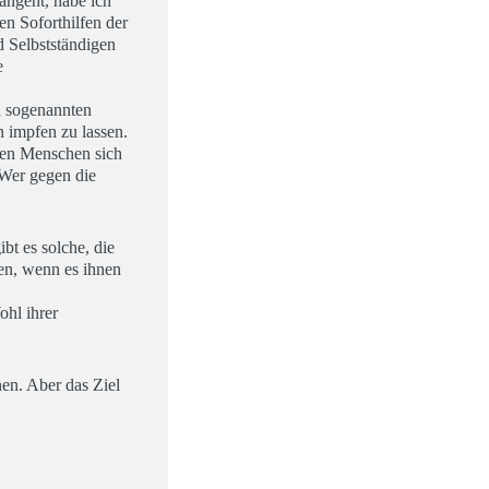
angeht, habe ich
n Soforthilfen der
 Selbstständigen
e
n sogenannten
n impfen zu lassen.
onen Menschen sich
 Wer gegen die
bt es solche, die
en, wenn es ihnen
ohl ihrer
nen. Aber das Ziel